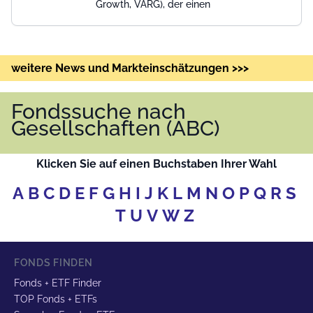
Growth, VARG), der einen
weitere News und Markteinschätzungen >>>
Fondssuche nach
Gesellschaften (ABC)
Klicken Sie auf einen Buchstaben Ihrer Wahl
A
B
C
D
E
F
G
H
I
J
K
L
M
N
O
P
Q
R
S
T
U
V
W
Z
FONDS FINDEN
Fonds + ETF Finder
TOP Fonds + ETFs