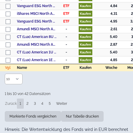
Vanguard ESG North America All Cap UCITS ETF - (USD) Accumulating
ETF
4,84
2
Kaufen
iShares MSCI North America UCITS ETF USD (Dist)
ETF
4,31
2
Kaufen
Vanguard ESG North America All Cap UCITS ETF - (USD) Distributing
ETF
4,95
3
Kaufen
Amundi MSCI North America ESG Broad Transition - AE (C)
-
2,61
2
Kaufen
CT (Lux) American 8U USD
-
5,40
3
Kaufen
Amundi MSCI North America ESG Broad Transition - AU (C)
-
2,87
2
Kaufen
CT (Lux) American 1U USD
-
5,40
3
Kaufen
CT (Lux) American 1E EUR
-
4,85
2
Kaufen
Vgl
Name
ETF
Kaufen
Woche
Mo
Vgl
Name
ETF
Kaufen
Woche
Mo
1 bis 10 von 42 Datensätzen
Zurück
1
2
3
4
5
Weiter
Markierte Fonds vergleichen
Nur Tabelle drucken
Hinweis: Die Wertentwicklung des Fonds wird in EUR berechnet