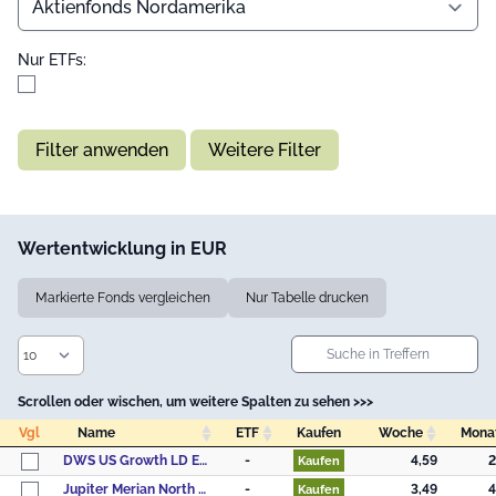
Nur ETFs:
Filter anwenden
Weitere Filter
Wertentwicklung in EUR
Markierte Fonds vergleichen
Nur Tabelle drucken
Scrollen oder wischen, um weitere Spalten zu sehen >>>
Vgl
Name
ETF
Kaufen
Woche
Mona
Vgl
Name
ETF
Kaufen
Woche
Mona
DWS US Growth LD EUR
-
4,59
2
Kaufen
Jupiter Merian North American Equity Fund (IRL), L USD Acc
-
3,49
4
Kaufen