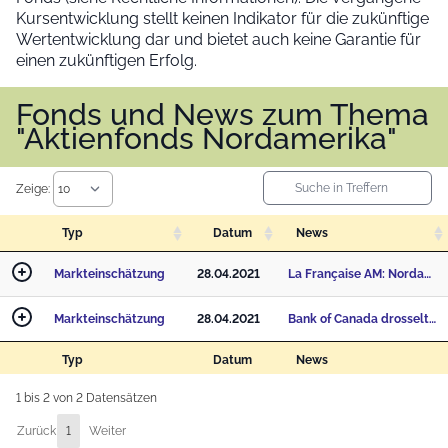
Kursentwicklung stellt keinen Indikator für die zukünftige
Wertentwicklung dar und bietet auch keine Garantie für
einen zukünftigen Erfolg.
Fonds und News zum Thema
"Aktienfonds Nordamerika"
Zeige:
Typ
Datum
News
Markteinschätzung
28.04.2021
La Française AM: Nordamerika im Fokus
Markteinschätzung
28.04.2021
Bank of Canada drosselt als erste Zentralbank
Typ
Datum
News
1 bis 2 von 2 Datensätzen
Zurück
1
Weiter