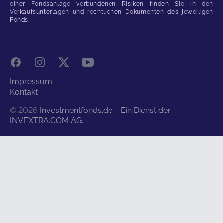
einer Fondsanlage verbundenen Risiken finden Sie in den
Verkaufsunterlagen und rechtlichen Dokumenten des jeweiligen
Fonds.
Facebook
Instagram
X
YouTube
Impressum
Kontakt
©
2026
Investmentfonds.de – Ein Dienst der
INVEXTRA.COM AG.