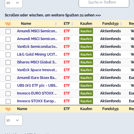
Scrollen oder wischen, um weitere Spalten zu sehen >>>
Vgl
Name
ETF
Kaufen
Fondstyp
Re
Vgl
Name
ETF
Kaufen
Fondstyp
Re
Amundi MSCI Semiconductors UCITS ETF Acc
ETF
Aktienfonds
W
Kaufen
Amundi MSCI Semiconductors UCITS ETF Dist
ETF
Aktienfonds
W
Kaufen
VanEck Semiconductor UCITS ETF USD A
ETF
Aktienfonds
W
Kaufen
L&G Gold Mining UCITS ETF USD Accumulating ETF
ETF
Aktienfonds
W
Kaufen
iShares MSCI Global Semiconductors UCITS ETF USD (Acc)
ETF
Aktienfonds
W
Kaufen
VanEck Space Innovators UCITS ETF A USD
ETF
Aktienfonds
W
Kaufen
Amundi Euro Stoxx Banks UCITS ETF Acc
ETF
Aktienfonds
Eu
Kaufen
UBS (Irl) ETF plc - UBS Solactive Global Pure Gold Miners UCITS ETF, Klasse USD dis
ETF
Aktienfonds
W
Kaufen
Invesco EURO STOXX Optimised Banks UCITS ETF Acc
ETF
Aktienfonds
Eu
Kaufen
Invesco STOXX Europe 600 Optimised Banks UCITS ETF Acc
ETF
Aktienfonds
Eu
Kaufen
Vgl
Name
ETF
Kaufen
Fondstyp
Re
Vgl
Name
ETF
Kaufen
Fondstyp
Re