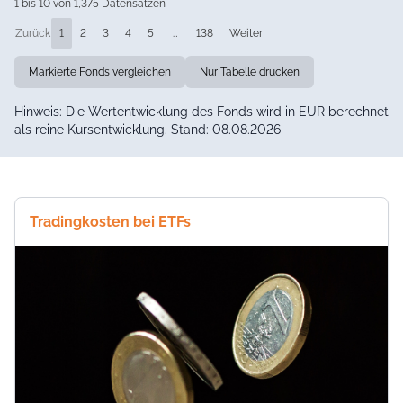
1 bis 10 von 1,375 Datensätzen
Zurück
1
2
3
4
5
…
138
Weiter
Markierte Fonds vergleichen
Nur Tabelle drucken
Hinweis: Die Wertentwicklung des Fonds wird in EUR berechnet
als reine Kursentwicklung. Stand: 08.08.2026
Tradingkosten bei ETFs