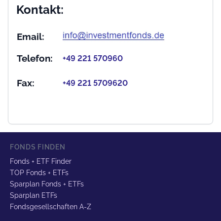
Kontakt:
Email:
Telefon:
+49 221 570960
Fax:
+49 221 5709620
FONDS FINDEN
Fonds + ETF Finder
TOP Fonds + ETFs
Sparplan Fonds + ETFs
Sparplan ETFs
Fondsgesellschaften A-Z