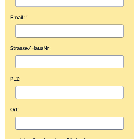
Email: *
Strasse/HausNr.:
PLZ:
Ort: