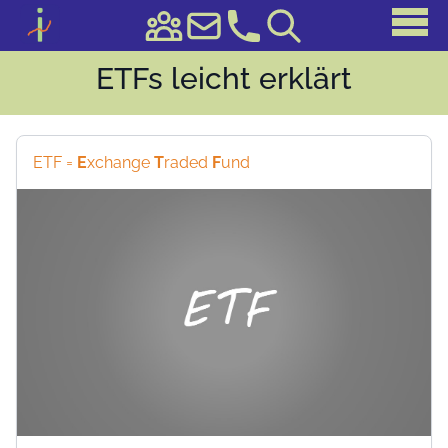
ETFs leicht erklärt
ETF =
E
xchange
T
raded
F
und