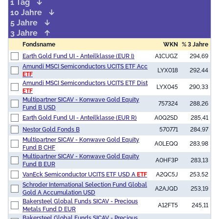
1 Tag
10 Jahre
5 Jahre
3 Jahre
Fondsname
WKN
% 3 Jahre
Earth Gold Fund UI - Anteilklasse (EUR I)
A1CUGZ
294,69
Amundi MSCI Semiconductors UCITS ETF Acc
LYX018
292,44
ETF
Amundi MSCI Semiconductors UCITS ETF Dist
LYX045
290,33
ETF
Multipartner SICAV - Konwave Gold Equity
757324
288,26
Fund B USD
Earth Gold Fund UI - Anteilklasse (EUR R)
A0Q2SD
285,41
Nestor Gold Fonds B
570771
284,97
Multipartner SICAV - Konwave Gold Equity
A0LEQQ
283,98
Fund B CHF
Multipartner SICAV - Konwave Gold Equity
A0HF3P
283,13
Fund B EUR
VanEck Semiconductor UCITS ETF USD A
ETF
A2QC5J
253,52
Schroder International Selection Fund Global
A2AJQD
253,19
Gold A Accumulation USD
Bakersteel Global Funds SICAV - Precious
A12FT5
245,11
Metals Fund D EUR
Bakersteel Global Funds SICAV - Precious