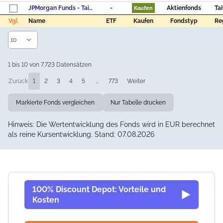
JPMorgan Funds - Taiwan Fund - JPM Taiwan A (acc) - EUR
-
Aktienfonds
Ta
Kaufen
Vgl
Name
ETF
Kaufen
Fondstyp
Re
Vgl
Name
ETF
Kaufen
Fondstyp
Re
1 bis 10 von 7,723 Datensätzen
Zurück
1
2
3
4
5
…
773
Weiter
Markierte Fonds vergleichen
Nur Tabelle drucken
Hinweis: Die Wertentwicklung des Fonds wird in EUR berechnet
als reine Kursentwicklung. Stand: 07.08.2026
100% Discount Depot: Vorteile und
Kosten