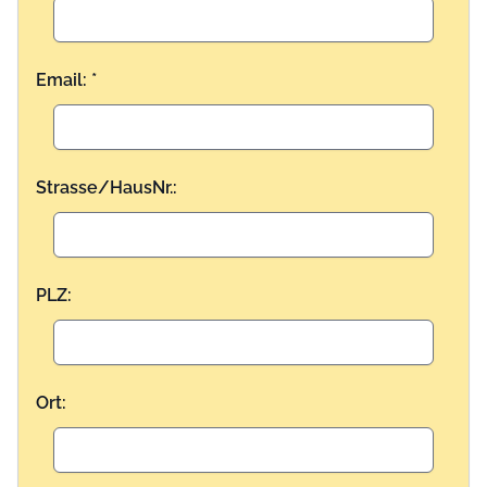
Email: *
Strasse/HausNr.:
PLZ:
Ort: