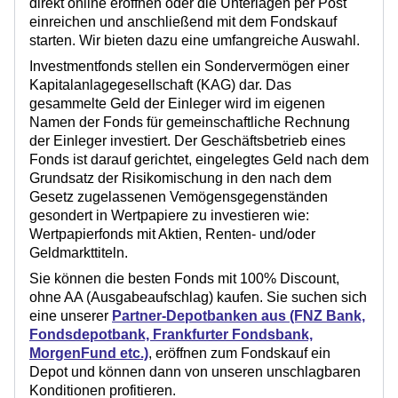
direkt online eröffnen
oder die Unterlagen per Post
einreichen und anschließend mit dem Fondskauf
starten. Wir bieten dazu eine umfangreiche Auswahl.
Investmentfonds stellen ein Sondervermögen einer
Kapitalanlagegesellschaft (KAG) dar. Das
gesammelte Geld der Einleger wird im eigenen
Namen der Fonds für gemeinschaftliche Rechnung
der Einleger investiert. Der Geschäftsbetrieb eines
Fonds ist darauf gerichtet, eingelegtes Geld nach dem
Grundsatz der Risikomischung in den nach dem
Gesetz zugelassenen Vemögensgegenständen
gesondert in Wertpapiere zu investieren wie:
Wertpapierfonds mit Aktien, Renten- und/oder
Geldmarkttiteln.
Sie können die besten Fonds mit 100% Discount,
ohne AA (Ausgabeaufschlag) kaufen. Sie suchen sich
eine unserer
Partner-Depotbanken aus (FNZ Bank,
Fondsdepotbank, Frankfurter Fondsbank,
MorgenFund etc.)
, eröffnen zum Fondskauf ein
Depot und können dann von unseren unschlagbaren
Konditionen profitieren.