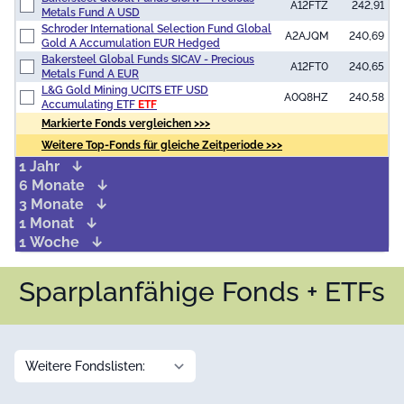
A12FTZ
242,91
Metals Fund A USD
Schroder International Selection Fund Global
A2AJQM
240,69
Gold A Accumulation EUR Hedged
Bakersteel Global Funds SICAV - Precious
A12FT0
240,65
Metals Fund A EUR
L&G Gold Mining UCITS ETF USD
A0Q8HZ
240,58
Accumulating ETF
ETF
Markierte Fonds vergleichen >>>
Weitere Top-Fonds für gleiche Zeitperiode >>>
1 Jahr
6 Monate
3 Monate
1 Monat
1 Woche
Sparplanfähige Fonds + ETFs