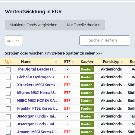
Wertentwicklung in EUR
Markierte Fonds vergleichen
Nur Tabelle drucken
Scrollen oder wischen, um weitere Spalten zu sehen >>>
Vgl
Name
ETF
Kaufen
Fondstyp
Re
Vgl
Name
ETF
Kaufen
Fondstyp
Re
The Digital Leaders Fund - Anteilklasse R
-
Aktienfonds
W
Kaufen
Global X Hydrogen UCITS ETF USD
ETF
Aktienfonds
W
Kaufen
Xtrackers MSCI Korea UCITS ETF 1C
ETF
Aktienfonds
Süd
Kaufen
iShares MSCI Korea UCITS ETF USD (Dist)
ETF
Aktienfonds
Süd
Kaufen
HSBC MSCI KOREA CAPPED UCITS ETF USD
ETF
Aktienfonds
Süd
Kaufen
Franklin FTSE Korea UCITS ETF
ETF
Aktienfonds
Süd
Kaufen
JPMorgan Funds - Taiwan Fund - JPM Taiwan A (dist) - USD
-
Aktienfonds
Ta
Kaufen
JPMorgan Funds - Taiwan Fund - JPM Taiwan A (acc) - USD
-
Aktienfonds
Ta
Kaufen
Amundi MSCI Korea UCITS ETF Acc
ETF
Aktienfonds
Süd
Kaufen